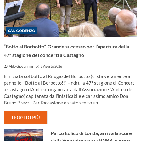
SAN GODENZO
“Botto al Borbotto”. Grande successo per l’apertura della
47ª stagione dei concerti a Castagno
Aldo Giovannini
8 Agosto 2026
È iniziata col botto al Rifugio del Borbotto (ci sta veramente a
pennello: “Botto al Borbotto!!” – ndr), la 47ª stagione di Concerti
a Castagno d’Andrea, organizzata dall’Associazione “Andrea del
Castagno”, capitanata dall’infaticabile e carissimo amico Don
Bruno Brezzi. Per l’occasione è stato scelto un…
LEGGI DI PIÙ
Parco Eolico di Londa, arriva la scure
della Soprintendenza PNRR: parere