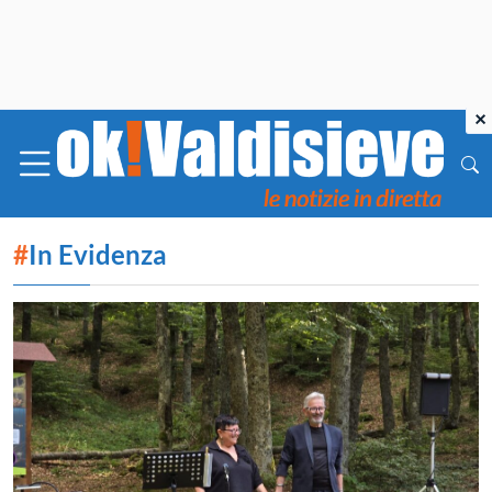
×
#
In Evidenza