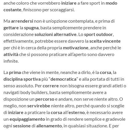
anche coloro che vorrebbero
iniziare
a fare sport in
modo
costante
, finiscono per scoraggiarsi.
Ma
arrendersi
non è un’opzione contemplata, e prima di
gettare
la
spugna
, basta semplicemente prendere in
considerazione
soluzioni
alternative
. Lo
sport
outdoor
,
effettivamente, potrebbe essere davvero la
scelta
vincente
per chi è in cerca della propria
motivazione
, anche perché le
attività
che si possono praticare all’aperto sono davvero
infinite.
La
prima
che viene in mente, neanche a dirlo, è la
corsa
, la
disciplina sportiva
più “
democratica
” e alla portata di tutti in
senso assoluto. Per
correre
non bisogna essere grandi atleti o
navigati body builders, basta semplicemente avere a
disposizione un
percorso
e andare, non serve niente altro. O
meglio, non
servirebbe
niente altro, perché quando si sceglie
di
iniziare
a praticare la
corsa
all’
esterno
, è necessario avere
un
equipaggiamento
in grado di rendere semplice e gradevole
ogni
sessione
di
allenamento
, in qualsiasi situazione. E per