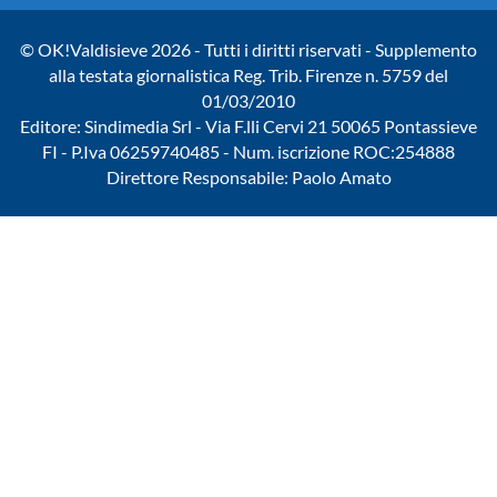
© OK!Valdisieve 2026 - Tutti i diritti riservati - Supplemento
alla testata giornalistica Reg. Trib. Firenze n. 5759 del
01/03/2010
Editore: Sindimedia Srl - Via F.lli Cervi 21 50065 Pontassieve
FI - P.Iva 06259740485 - Num. iscrizione ROC:254888
Direttore Responsabile: Paolo Amato