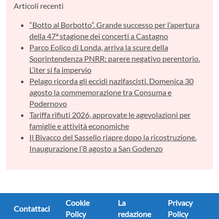
Articoli recenti
“Botto al Borbotto”. Grande successo per l’apertura
della 47ª stagione dei concerti a Castagno
Parco Eolico di Londa, arriva la scure della
Soprintendenza PNRR: parere negativo perentorio.
L’iter si fa impervio
Pelago ricorda gli eccidi nazifascisti. Domenica 30
agosto la commemorazione tra Consuma e
Podernovo
Tariffa rifiuti 2026, approvate le agevolazioni per
famiglie e attività economiche
Il Bivacco del Sassello riapre dopo la ricostruzione.
Inaugurazione l’8 agosto a San Godenzo
Cookie
La
Privacy
Contattaci
Policy
redazione
Policy