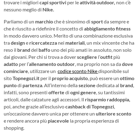
trovare i migliori
capi sportivi
per le
attività outdoor,
non c’è
nessuno meglio di
Nike.
Parliamo di un
marchio
che è sinonimo di
sport
da sempre e
che è riuscito a ridefinire il concetto di
abbigliamento
fitness
in modo davvero unico. Merito di una combinazione esclusiva
tra
design
e
ricercatezza
nei
materiali
, un mix vincente che ha
reso il
brand
del
baffo
uno dei più amati in assoluto, non solo
dai giovani. Per chi si trova a dover
scegliere
l’
outfit
più
adatto
per l’
allenamento outdoor
, ma proprio non sa da
dove
cominciare
, utilizzare un
codice sconto Nike
disponibile sul
sito
Topnegozi.it
per il
proprio
acquisto
, può essere un
ottimo
punto
di
partenza
. All’interno della
sezione
dedicata al
brand
,
infatti, sono presenti
offerte
di
ogni genere
, su tantissimi
articoli, dalle calzature agli accessori. Il
risparmio raddoppia,
poi, anche grazie all’esclusivo
cashback di Topnegozi
,
un’occasione davvero unica per ottenere un
ulteriore sconto
e rendere ancora più
piacevole
la propria esperienza di
shopping.