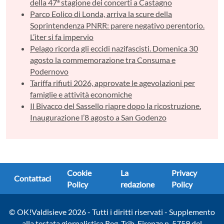
della 47ª stagione dei concerti a Castagno
Parco Eolico di Londa, arriva la scure della
Soprintendenza PNRR: parere negativo perentorio.
L’iter si fa impervio
Pelago ricorda gli eccidi nazifascisti. Domenica 30
agosto la commemorazione tra Consuma e
Podernovo
Tariffa rifiuti 2026, approvate le agevolazioni per
famiglie e attività economiche
Il Bivacco del Sassello riapre dopo la ricostruzione.
Inaugurazione l’8 agosto a San Godenzo
Cookie
La
Privacy
Contattaci
Policy
redazione
Policy
© OK!Valdisieve 2026 - Tutti i diritti riservati - Supplemento
alla testata giornalistica Reg. Trib. Firenze n. 5759 del