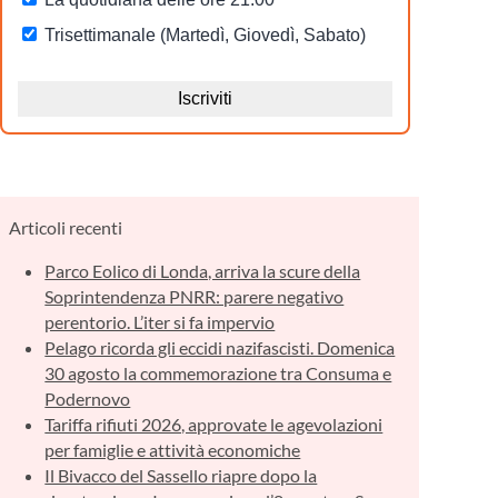
Articoli recenti
Parco Eolico di Londa, arriva la scure della
Soprintendenza PNRR: parere negativo
perentorio. L’iter si fa impervio
Pelago ricorda gli eccidi nazifascisti. Domenica
30 agosto la commemorazione tra Consuma e
Podernovo
Tariffa rifiuti 2026, approvate le agevolazioni
per famiglie e attività economiche
Il Bivacco del Sassello riapre dopo la