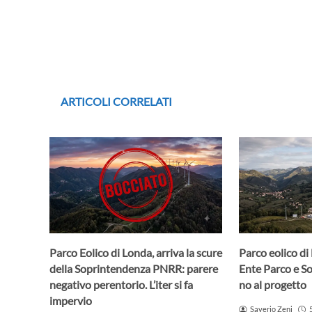
ARTICOLI CORRELATI
Parco Eolico di Londa, arriva la scure
Parco eolico di
della Soprintendenza PNRR: parere
Ente Parco e S
negativo perentorio. L’iter si fa
no al progetto
impervio
Saverio Zeni