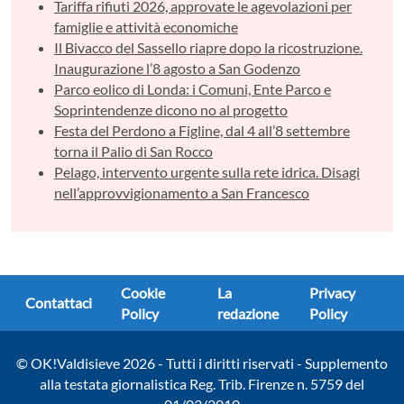
Tariffa rifiuti 2026, approvate le agevolazioni per
famiglie e attività economiche
Il Bivacco del Sassello riapre dopo la ricostruzione.
Inaugurazione l’8 agosto a San Godenzo
Parco eolico di Londa: i Comuni, Ente Parco e
Soprintendenze dicono no al progetto
Festa del Perdono a Figline, dal 4 all’8 settembre
torna il Palio di San Rocco
Pelago, intervento urgente sulla rete idrica. Disagi
nell’approvvigionamento a San Francesco
Cookie
La
Privacy
Contattaci
Policy
redazione
Policy
© OK!Valdisieve 2026 - Tutti i diritti riservati - Supplemento
alla testata giornalistica Reg. Trib. Firenze n. 5759 del