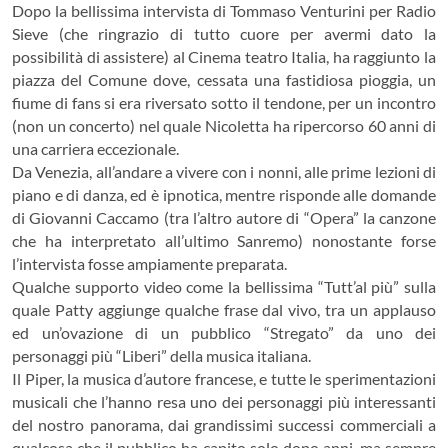
Dopo la bellissima intervista di Tommaso Venturini per Radio
Sieve (che ringrazio di tutto cuore per avermi dato la
possibilità di assistere) al Cinema teatro Italia, ha raggiunto la
piazza del Comune dove, cessata una fastidiosa pioggia, un
fiume di fans si era riversato sotto il tendone, per un incontro
(non un concerto) nel quale Nicoletta ha ripercorso 60 anni di
una carriera eccezionale.
Da Venezia, all’andare a vivere con i nonni, alle prime lezioni di
piano e di danza, ed è ipnotica, mentre risponde alle domande
di Giovanni Caccamo (tra l’altro autore di “Opera” la canzone
che ha interpretato all’ultimo Sanremo) nonostante forse
l’intervista fosse ampiamente preparata.
Qualche supporto video come la bellissima “Tutt’al più” sulla
quale Patty aggiunge qualche frase dal vivo, tra un applauso
ed un’ovazione di un pubblico “Stregato” da uno dei
personaggi più “Liberi” della musica italiana.
Il Piper, la musica d’autore francese, e tutte le sperimentazioni
musicali che l’hanno resa uno dei personaggi più interessanti
del nostro panorama, dai grandissimi successi commerciali a
qualcosa che il pubblico ha capito solo dopo anni, ma sempre