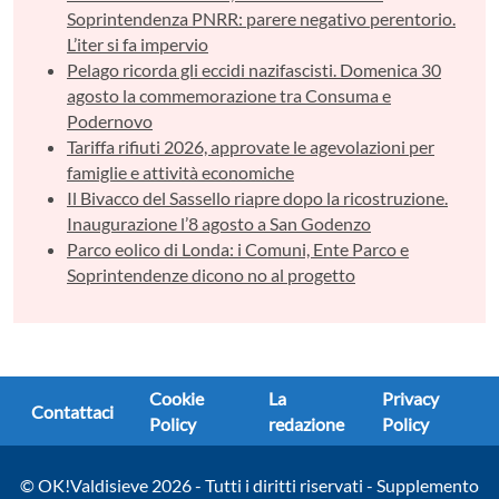
Soprintendenza PNRR: parere negativo perentorio.
L’iter si fa impervio
Pelago ricorda gli eccidi nazifascisti. Domenica 30
agosto la commemorazione tra Consuma e
Podernovo
Tariffa rifiuti 2026, approvate le agevolazioni per
famiglie e attività economiche
Il Bivacco del Sassello riapre dopo la ricostruzione.
Inaugurazione l’8 agosto a San Godenzo
Parco eolico di Londa: i Comuni, Ente Parco e
Soprintendenze dicono no al progetto
Cookie
La
Privacy
Contattaci
Policy
redazione
Policy
© OK!Valdisieve 2026 - Tutti i diritti riservati - Supplemento