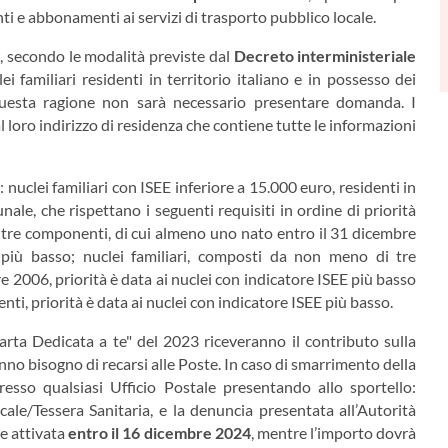
nti e abbonamenti ai servizi di trasporto pubblico locale.
S, secondo le modalità previste dal
Decreto interministeriale
lei familiari residenti in territorio italiano e in possesso dei
 questa ragione non sarà necessario presentare domanda. I
al loro indirizzo di residenza che contiene tutte le informazioni
: nuclei familiari con ISEE inferiore a 15.000 euro, residenti in
unale, che rispettano i seguenti requisiti in ordine di priorità
 tre componenti, di cui almeno uno nato entro il 31 dicembre
 più basso; nuclei familiari, composti da non meno di tre
 2006, priorità è data ai nuclei con indicatore ISEE più basso
ti, priorità è data ai nuclei con indicatore ISEE più basso.
Carta Dedicata a te" del 2023 riceveranno il contributo sulla
nno bisogno di recarsi alle Poste. In caso di smarrimento della
resso qualsiasi Ufficio Postale presentando allo sportello:
cale/Tessera Sanitaria, e la denuncia presentata all’Autorità
re attivata
entro il 16 dicembre 2024
, mentre l’importo dovrà