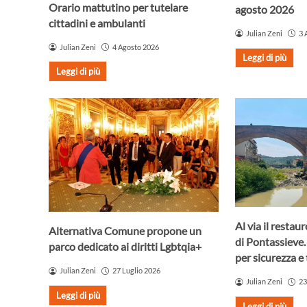
Orario mattutino per tutelare
agosto 2026
cittadini e ambulanti
Julian Zeni
3 
Julian Zeni
4 Agosto 2026
Leggi di più
Leggi di più
Al via il resta
Alternativa Comune propone un
di Pontassieve.
parco dedicato ai diritti Lgbtqia+
per sicurezza e 
Julian Zeni
27 Luglio 2026
Julian Zeni
23
Leggi di più
Leggi di più