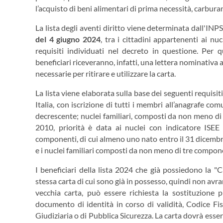
l’acquisto di beni alimentari di prima necessità, carbura
La lista degli aventi diritto viene determinata dall'INP
del 4 giugno 2024
, tra i cittadini appartenenti ai nuc
requisiti individuati nel decreto in questione. Per
beneficiari riceveranno, infatti, una lettera nominativa 
necessarie per ritirare e utilizzare la carta.
La lista viene elaborata sulla base dei seguenti requisiti
Italia, con iscrizione di tutti i membri all’anagrafe com
decrescente; nuclei familiari, composti da non meno di
2010, priorità è data ai nuclei con indicatore ISEE
componenti, di cui almeno uno nato entro il 31 dicembre
e i nuclei familiari composti da non meno di tre componen
I beneficiari della lista 2024 che già possiedono la "
stessa carta di cui sono già in possesso, quindi non avra
vecchia carta, può essere richiesta la sostituzione p
documento di identità in corso di validità, Codice Fis
Giudiziaria o di Pubblica Sicurezza. La carta dovrà esse