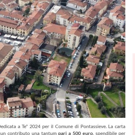
 Dedicata a Te" 2024 per il Comune di Pontassieve. La carta
di un contributo una tantum
pari a 500 euro
, spendibile per