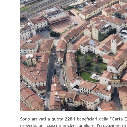
Sono arrivati a quota
228
i beneficiari della "Carta
prevede, per ciascun nucleo familiare, l'erogazione 