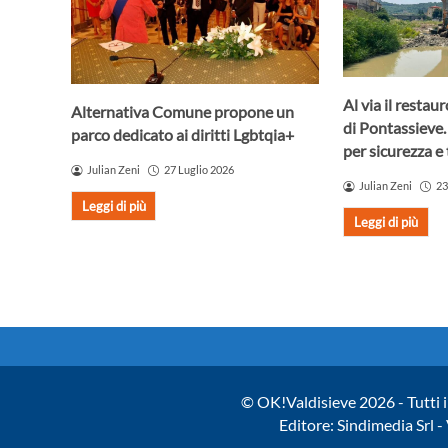
Al via il resta
Alternativa Comune propone un
di Pontassieve.
parco dedicato ai diritti Lgbtqia+
per sicurezza e 
Julian Zeni
27 Luglio 2026
Julian Zeni
23
Leggi di più
Leggi di più
© OK!Valdisieve 2026 - Tutti i 
Editore: Sindimedia Srl 