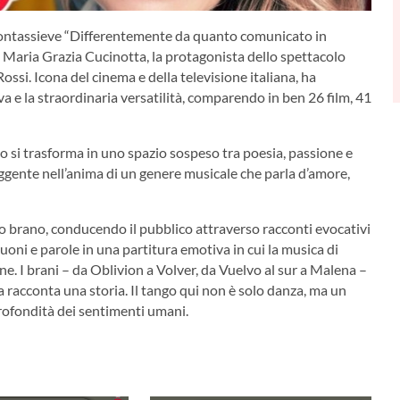
 Pontassieve “Differentemente da quanto comunicato in
i Maria Grazia Cucinotta, la protagonista dello spettacolo
ossi. Icona del cinema e della televisione italiana, ha
va e la straordinaria versatilità, comparendo in ben 26 film, 41
co si trasforma in uno spazio sospeso tra poesia, passione e
ggente nell’anima di un genere musicale che parla d’amore,
o brano, conducendo il pubblico attraverso racconti evocativi
 suoni e parole in una partitura emotiva in cui la musica di
one. I brani – da Oblivion a Volver, da Vuelvo al sur a Malena –
 racconta una storia. Il tango qui non è solo danza, ma un
 profondità dei sentimenti umani.