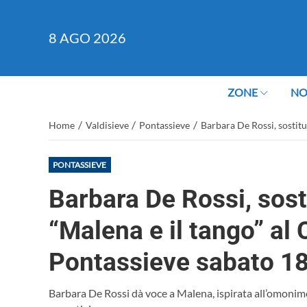
8
AGO 2026
ZONE
NO
/
/
/
Home
Valdisieve
Pontassieve
Barbara De Rossi, sostitu
PONTASSIEVE
Barbara De Rossi, sosti
“Malena e il tango” al 
Pontassieve sabato 18
Barbara De Rossi dà voce a Malena, ispirata all’omonim