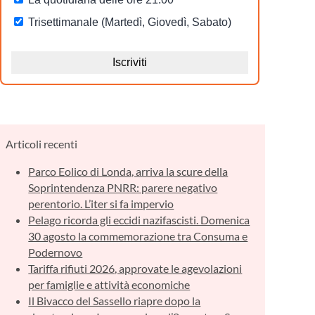
Articoli recenti
Parco Eolico di Londa, arriva la scure della
Soprintendenza PNRR: parere negativo
perentorio. L’iter si fa impervio
Pelago ricorda gli eccidi nazifascisti. Domenica
30 agosto la commemorazione tra Consuma e
Podernovo
Tariffa rifiuti 2026, approvate le agevolazioni
per famiglie e attività economiche
Il Bivacco del Sassello riapre dopo la