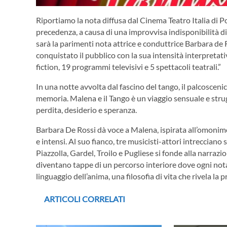
Riportiamo la nota diffusa dal Cinema Teatro Italia di
precedenza, a causa di una improvvisa indisponibilità d
sarà la parimenti nota attrice e conduttrice Barbara de R
conquistato il pubblico con la sua intensità interpretati
fiction, 19 programmi televisivi e 5 spettacoli teatrali.”
In una notte avvolta dal fascino del tango, il palcosceni
memoria. Malena e il Tango è un viaggio sensuale e stru
perdita, desiderio e speranza.
Barbara De Rossi dà voce a Malena, ispirata all’omonim
e intensi. Al suo fianco, tre musicisti-attori intrecciano
Piazzolla, Gardel, Troilo e Pugliese si fonde alla narrazi
diventano tappe di un percorso interiore dove ogni nota
linguaggio dell’anima, una filosofia di vita che rivela la
ARTICOLI CORRELATI