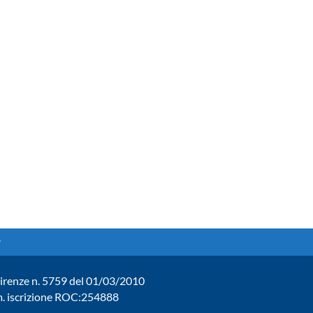
. Firenze n. 5759 del 01/03/2010
um. iscrizione ROC:254888