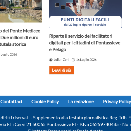
uro del Ponte Mediceo
Riparte il servizio dei facilitatori
 Due milioni di euro
digitali per i cittadini di Pontassieve
tutela storica
e Pelago
 Luglio 2026
Julian Zeni
16 Luglio 2026
Leggi di più
Contattaci
Cookie Policy
La redazione
Privacy Policy
diritti riservati - Supplemento alla testata giornalistica Reg. Trib
- Via F.lli Cervi 21 50065 Pontassieve FI - P.Iva 06259740485 - N
Direttore Responsabile: Paolo Amato