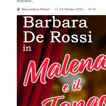
evocativi...
Massimiliano Miniati
-
14 Ottobre 2025
-
44