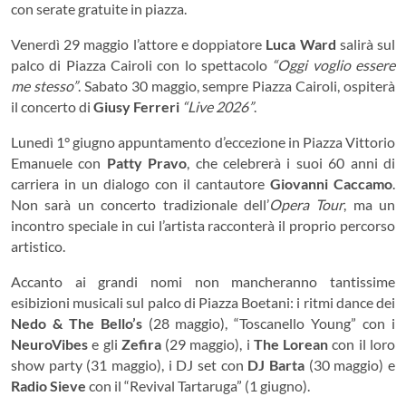
con serate gratuite in piazza.
Venerdì 29 maggio l’attore e doppiatore
Luca Ward
salirà sul
palco di Piazza Cairoli con lo spettacolo
“Oggi voglio essere
me stesso”
. Sabato 30 maggio, sempre Piazza Cairoli, ospiterà
il concerto di
Giusy Ferreri
“Live 2026”
.
Lunedì 1° giugno appuntamento d’eccezione in Piazza Vittorio
Emanuele con
Patty Pravo
, che celebrerà i suoi 60 anni di
carriera in un dialogo con il cantautore
Giovanni Caccamo
.
Non sarà un concerto tradizionale dell’
Opera Tour
, ma un
incontro speciale in cui l’artista racconterà il proprio percorso
artistico.
Accanto ai grandi nomi non mancheranno tantissime
esibizioni musicali sul palco di Piazza Boetani: i ritmi dance dei
Nedo & The Bello’s
(28 maggio), “Toscanello Young” con i
NeuroVibes
e gli
Zefira
(29 maggio), i
The Lorean
con il loro
show party (31 maggio), i DJ set con
DJ Barta
(30 maggio) e
Radio Sieve
con il “Revival Tartaruga” (1 giugno).