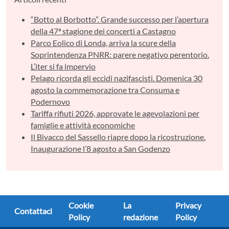
“Botto al Borbotto”. Grande successo per l’apertura
della 47ª stagione dei concerti a Castagno
Parco Eolico di Londa, arriva la scure della
Soprintendenza PNRR: parere negativo perentorio.
L’iter si fa impervio
Pelago ricorda gli eccidi nazifascisti. Domenica 30
agosto la commemorazione tra Consuma e
Podernovo
Tariffa rifiuti 2026, approvate le agevolazioni per
famiglie e attività economiche
Il Bivacco del Sassello riapre dopo la ricostruzione.
Inaugurazione l’8 agosto a San Godenzo
Cookie
La
Privacy
Contattaci
Policy
redazione
Policy