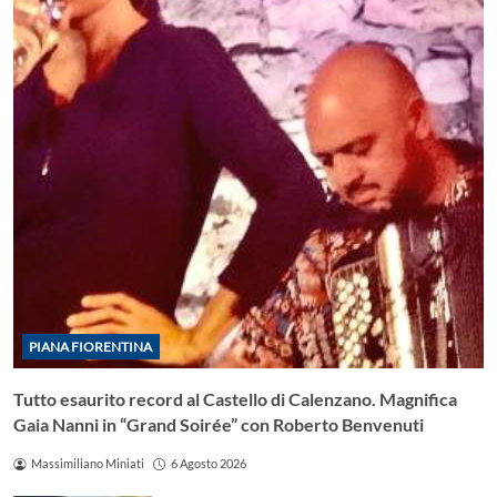
PIANA FIORENTINA
Tutto esaurito record al Castello di Calenzano. Magnifica
Gaia Nanni in “Grand Soirée” con Roberto Benvenuti
Massimiliano Miniati
6 Agosto 2026