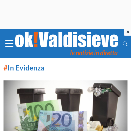
×
#
In Evidenza