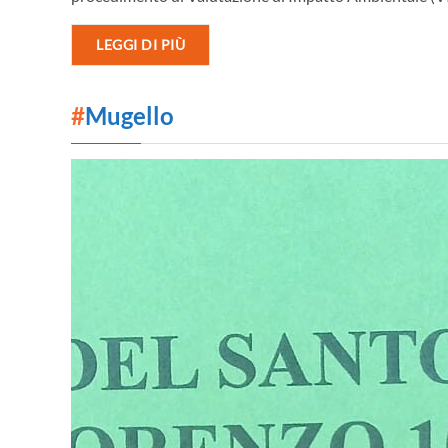
LEGGI DI PIÙ
#
Mugello