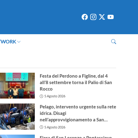
TWORK
Festa del Perdono a Figline, dal 4
all’8 settembre torna il Palio di San
Rocco
5 Agosto 2026
Pelago, intervento urgente sulla rete
idrica. Disagi
nell’approvvigionamento a San
Francesco
5 Agosto 2026
Fiera di San Lorenzo a Pontassieve.