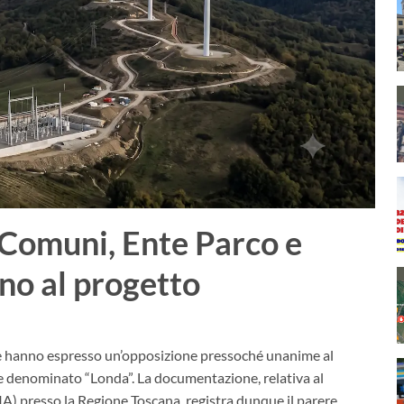
i Comuni, Ente Parco e
no al progetto
ale hanno espresso un’opposizione pressoché unanime al
ale denominato “Londa”. La documentazione, relativa al
A) presso la Regione Toscana, registra dunque il parere…