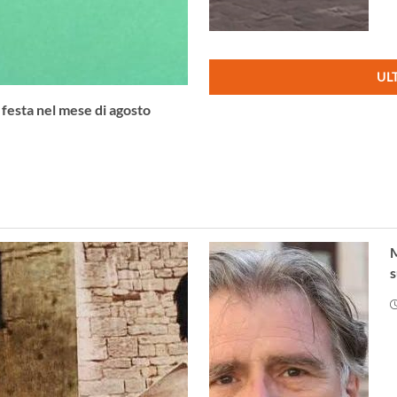
UL
 festa nel mese di agosto
M
s