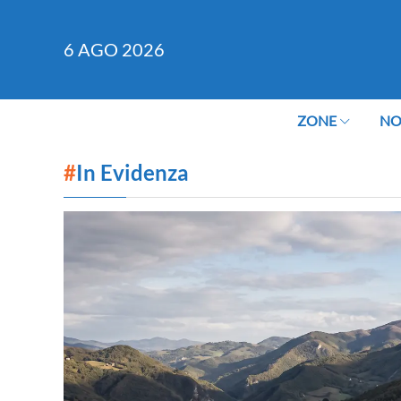
6
AGO 2026
ZONE
NO
#
In Evidenza