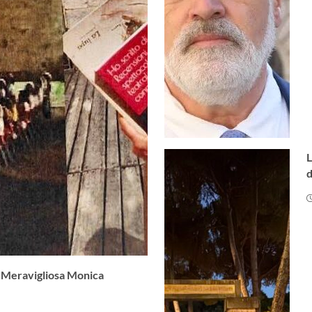
L
d
i. Meravigliosa Monica