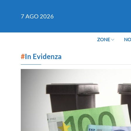
7
AGO 2026
ZONE
NO
#
In Evidenza