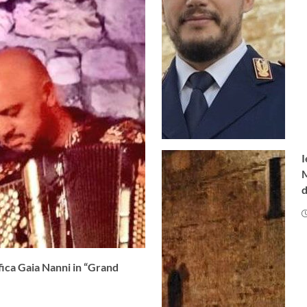
I
M
d
fica Gaia Nanni in “Grand