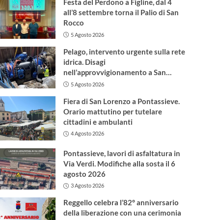
Festa del Perdono a Figline, dal 4
all’8 settembre torna il Palio di San
Rocco
5 Agosto 2026
Pelago, intervento urgente sulla rete
idrica. Disagi
nell’approvvigionamento a San
Francesco
5 Agosto 2026
Fiera di San Lorenzo a Pontassieve.
Orario mattutino per tutelare
cittadini e ambulanti
4 Agosto 2026
Pontassieve, lavori di asfaltatura in
Via Verdi. Modifiche alla sosta il 6
agosto 2026
3 Agosto 2026
Reggello celebra l’82° anniversario
della liberazione con una cerimonia