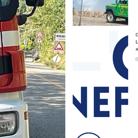
C
L
a