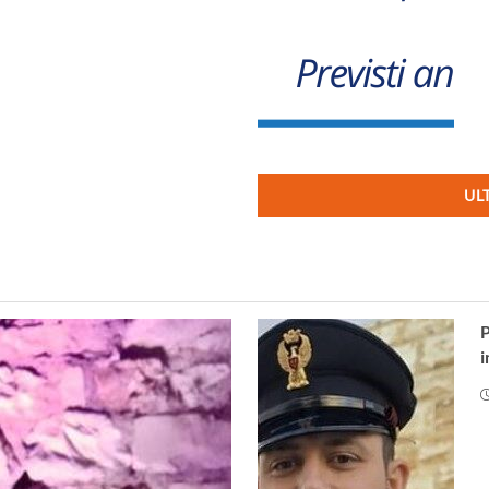
UL
P
i