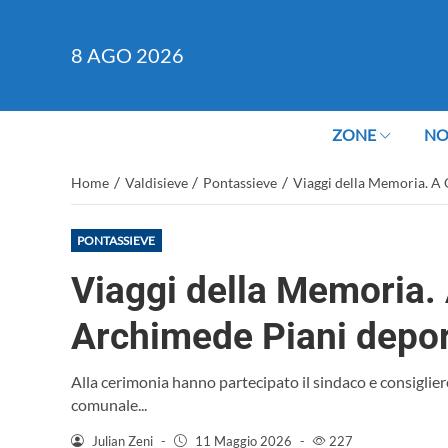
8
AGO 2026
ZONE
NO
/
/
/
Home
Valdisieve
Pontassieve
Viaggi della Memoria. A
PONTASSIEVE
Viaggi della Memoria.
Archimede Piani depo
Alla cerimonia hanno partecipato il sindaco e consiglier
comunale...
Julian Zeni
-
11 Maggio 2026
-
227