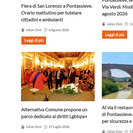
Fiera di San Lorenzo a Pontassieve.
Via Verdi. Modif
Orario mattutino per tutelare
agosto 2026
cittadini e ambulanti
Julian Zeni
3 
Julian Zeni
4 Agosto 2026
Leggi di più
Leggi di più
Al via il resta
Alternativa Comune propone un
di Pontassieve.
parco dedicato ai diritti Lgbtqia+
per sicurezza e 
Julian Zeni
27 Luglio 2026
Julian Zeni
23