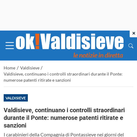
×
/
/
Home
Valdisieve
Valdisieve, continuano i controlli straordinari durante il Ponte:
numerose patenti ritirate e sanzioni
VALDISIEVE
Valdisieve, continuano i controlli straordinari
durante il Ponte: numerose patenti ritirate e
sanzioni
I carabinieri della Compagnia di Pontassieve nei giorni del