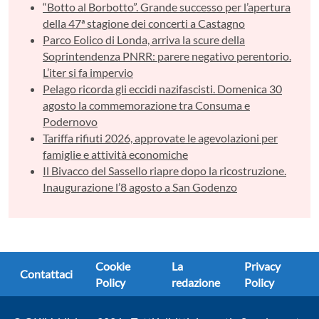
“Botto al Borbotto”. Grande successo per l’apertura
della 47ª stagione dei concerti a Castagno
Parco Eolico di Londa, arriva la scure della
Soprintendenza PNRR: parere negativo perentorio.
L’iter si fa impervio
Pelago ricorda gli eccidi nazifascisti. Domenica 30
agosto la commemorazione tra Consuma e
Podernovo
Tariffa rifiuti 2026, approvate le agevolazioni per
famiglie e attività economiche
Il Bivacco del Sassello riapre dopo la ricostruzione.
Inaugurazione l’8 agosto a San Godenzo
Cookie
La
Privacy
Contattaci
Policy
redazione
Policy