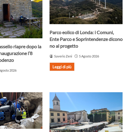
Parco eolico di Londa: i Comuni,
Ente Parco e Soprintendenze dicono
no al progetto
assello riapre dopo la
Inaugurazione l’8
Saverio Zeni
5 Agosto 2026
Godenzo
Leggi di più
Agosto 2026