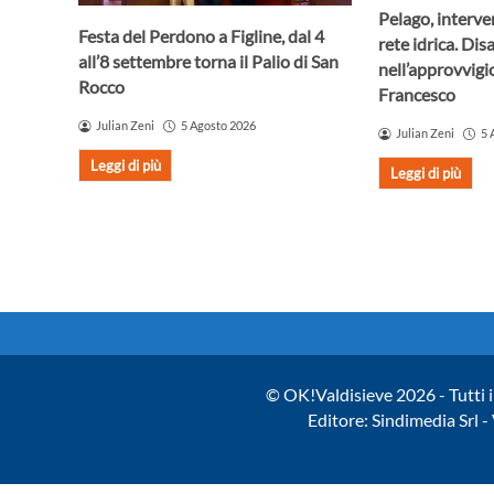
Pelago, interve
Festa del Perdono a Figline, dal 4
rete idrica. Dis
all’8 settembre torna il Palio di San
nell’approvvig
Rocco
Francesco
Julian Zeni
5 Agosto 2026
Julian Zeni
5 
Leggi di più
Leggi di più
© OK!Valdisieve 2026 - Tutti i 
Editore: Sindimedia Srl 