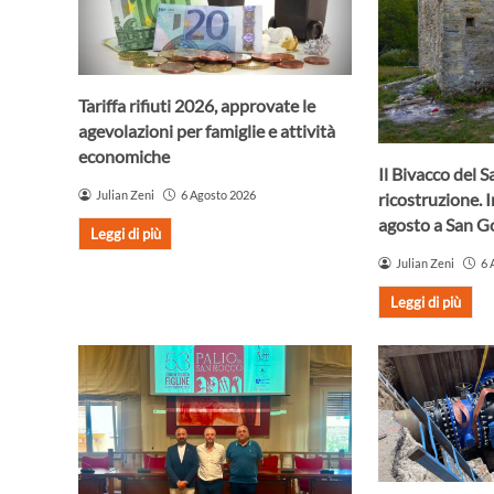
Tariffa rifiuti 2026, approvate le
agevolazioni per famiglie e attività
economiche
Il Bivacco del S
Julian Zeni
6 Agosto 2026
ricostruzione. 
agosto a San 
Leggi di più
Julian Zeni
6 
Leggi di più