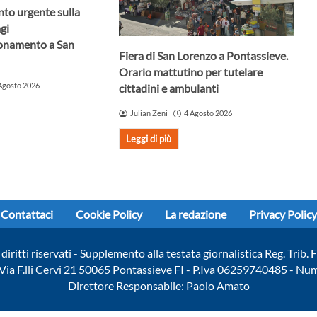
nto urgente sulla
agi
ionamento a San
Fiera di San Lorenzo a Pontassieve.
Orario mattutino per tutelare
Agosto 2026
cittadini e ambulanti
Julian Zeni
4 Agosto 2026
Leggi di più
Contattaci
Cookie Policy
La redazione
Privacy Policy
diritti riservati - Supplemento alla testata giornalistica Reg. Trib
- Via F.lli Cervi 21 50065 Pontassieve FI - P.Iva 06259740485 - N
Direttore Responsabile: Paolo Amato