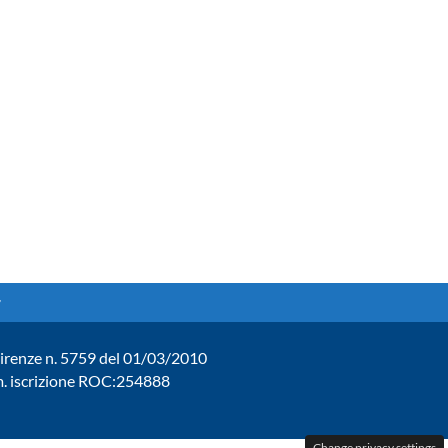
. Firenze n. 5759 del 01/03/2010
um. iscrizione ROC:254888
Change privacy settings