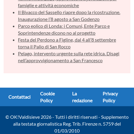
famiglie e attività economiche
Il Bivacco del Sassello riapre dopo la ricostruzione.
Inaugurazione l’8 agosto a San Godenzo
Parco eolico di Londa: i Comuni, Ente Parco e
Soprintendenze dicono no al progetto
Festa del Perdono a Figline, dal 4 all’8 settembre
torna il Palio di San Rocco
Pelago, intervento urgente sulla rete idrica. Disagi
nell’approvvigionamento a San Francesco
Cookie
La
Privacy
Contattaci
Policy
redazione
Policy
© OK!Valdisieve 2026 - Tutti i diritti riservati - Supplemento
alla testata giornalistica Reg. Trib. Firenze n. 5759 del
01/03/2010