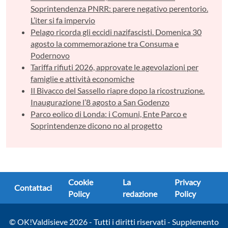
Soprintendenza PNRR: parere negativo perentorio.
L’iter si fa impervio
Pelago ricorda gli eccidi nazifascisti. Domenica 30
agosto la commemorazione tra Consuma e
Podernovo
Tariffa rifiuti 2026, approvate le agevolazioni per
famiglie e attività economiche
Il Bivacco del Sassello riapre dopo la ricostruzione.
Inaugurazione l’8 agosto a San Godenzo
Parco eolico di Londa: i Comuni, Ente Parco e
Soprintendenze dicono no al progetto
Cookie
La
Privacy
Contattaci
Policy
redazione
Policy
© OK!Valdisieve 2026 - Tutti i diritti riservati - Supplemento