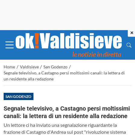
×
/
/
/
Home
Valdisieve
San Godenzo
Segnale televisivo, a Castagno persi moltissimi canali: la lettera di
un residente alla redazione
SAN GODENZO
Segnale televisivo, a Castagno persi moltissimi
canali: la lettera di un residente alla redazione
Un lettore ci ha inviato una segnalazione riguardante la
frazione di Castagno d'Andrea sul post "rivoluzione sistema