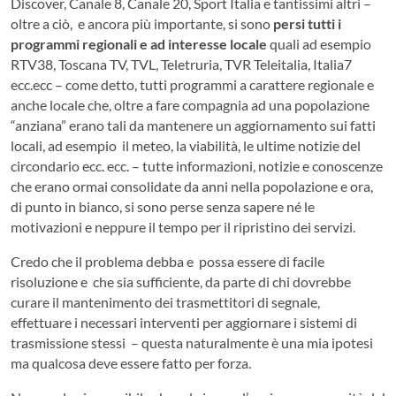
Discover, Canale 8, Canale 20, Sport Italia e tantissimi altri –
oltre a ciò, e ancora più importante, si sono
persi tutti i
programmi regionali e ad interesse locale
quali ad esempio
RTV38, Toscana TV, TVL, Teletruria, TVR Teleitalia, Italia7
ecc.ecc – come detto, tutti programmi a carattere regionale e
anche locale che, oltre a fare compagnia ad una popolazione
“anziana” erano tali da mantenere un aggiornamento sui fatti
locali, ad esempio il meteo, la viabilità, le ultime notizie del
circondario ecc. ecc. – tutte informazioni, notizie e conoscenze
che erano ormai consolidate da anni nella popolazione e ora,
di punto in bianco, si sono perse senza sapere né le
motivazioni e neppure il tempo per il ripristino dei servizi.
Credo che il problema debba e possa essere di facile
risoluzione e che sia sufficiente, da parte di chi dovrebbe
curare il mantenimento dei trasmettitori di segnale,
effettuare i necessari interventi per aggiornare i sistemi di
trasmissione stessi – questa naturalmente è una mia ipotesi
ma qualcosa deve essere fatto per forza.