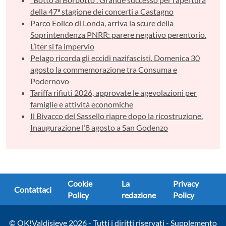
della 47ª stagione dei concerti a Castagno
Parco Eolico di Londa, arriva la scure della
Soprintendenza PNRR: parere negativo perentorio.
L’iter si fa impervio
Pelago ricorda gli eccidi nazifascisti. Domenica 30
agosto la commemorazione tra Consuma e
Podernovo
Tariffa rifiuti 2026, approvate le agevolazioni per
famiglie e attività economiche
Il Bivacco del Sassello riapre dopo la ricostruzione.
Inaugurazione l’8 agosto a San Godenzo
Cookie
La
Privacy
Contattaci
Policy
redazione
Policy
© OK!Valdisieve 2026 - Tutti i diritti riservati - Supplemento