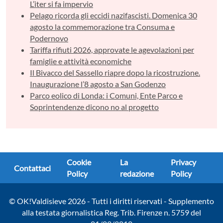
L’iter si fa impervio
Pelago ricorda gli eccidi nazifascisti. Domenica 30
agosto la commemorazione tra Consuma e
Podernovo
Tariffa rifiuti 2026, approvate le agevolazioni per
famiglie e attività economiche
Il Bivacco del Sassello riapre dopo la ricostruzione.
Inaugurazione l’8 agosto a San Godenzo
Parco eolico di Londa: i Comuni, Ente Parco e
Soprintendenze dicono no al progetto
Cookie
La
Privacy
Contattaci
Policy
redazione
Policy
© OK!Valdisieve 2026 - Tutti i diritti riservati - Supplemento
alla testata giornalistica Reg. Trib. Firenze n. 5759 del