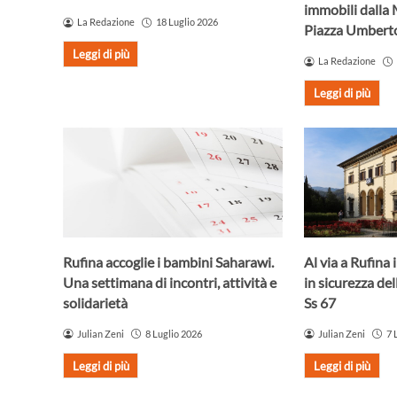
immobili dalla 
La Redazione
18 Luglio 2026
Piazza Umberto
Leggi di più
La Redazione
Leggi di più
Rufina accoglie i bambini Saharawi.
Al via a Rufina 
Una settimana di incontri, attività e
in sicurezza del
solidarietà
Ss 67
Julian Zeni
8 Luglio 2026
Julian Zeni
7 
Leggi di più
Leggi di più