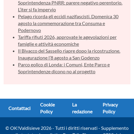
Soprintendenza PNRR: parere negativo perentorio.
L’iter si fa impervio
Pelago ricorda gli eccidi nazifascisti. Domenica 30
agosto la commemorazione tra Consuma e
Podernovo
Tariffa rifiuti 2026, approvate le agevolazioni per
famiglie e attività economiche
Il Bivacco del Sassello riapre dopo la ricostruzione.
Inaugurazione l’8 agosto a San Godenzo
Parco eolico di Londa: i Comuni, Ente Parco e
Soprintendenze dicono no al progetto
Cookie
La
Privacy
Contattaci
Policy
redazione
Policy
© OK!Valdisieve 2026 - Tutti i diritti riservati - Supplemento