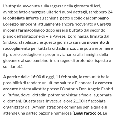
L'autopsia, avvenuta sulla ragazza nella giornata di ieri,
avrebbe fatto emergere ulteriori nuovi dettagli, sarebbero
24
le coltellate inferte
su schiena, petto e collo
dal compagno
Lorenzo Innocenti
attualmente ancora ricoverato a Careggi
in coma farmacologico
dopo essersi buttato dal secondo
piano dell'abitazione di Via Pavese. L'ordinanza, firmata dal
Sindaco, stabilisce che questa giornata sarà
un momento di
raccoglimento per tutta la cittadinanza
, che potrà esprimere
il proprio cordoglio e la propria vicinanza alla famiglia della
giovane e al suo bambino, in un segno di profondo rispetto e
solidarietà.
A partire dalle 16:00 di oggi, 11 febbraio,
la comunità ha la
possibilità di rendere un ultimo saluto a Eleonora. La
camera
ardente
è stata allestita presso l’Oratorio Don Angelo Fabbri
di Rufina, dove i cittadini potranno visitarla fino alla giornata
di domani. Questa sera, invece, alle ore 21.00 la fiaccolata
organizzata dall'Amministrazione comunale per la quale si
attende una partecipazione numerosa (
Leggi l'articolo
).
Le