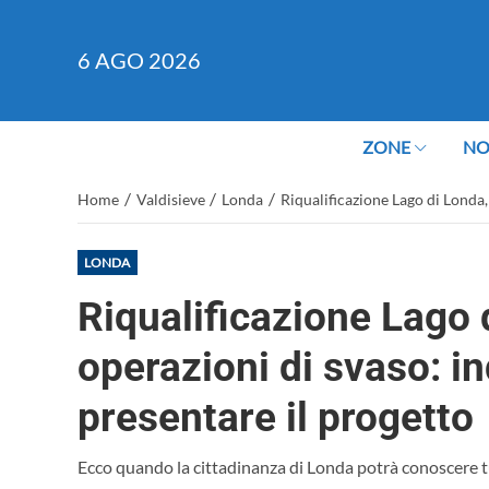
6
AGO 2026
ZONE
NO
/
/
/
Home
Valdisieve
Londa
Riqualificazione Lago di Londa, 
LONDA
Riqualificazione Lago d
operazioni di svaso: i
presentare il progetto
Ecco quando la cittadinanza di Londa potrà conoscere tut