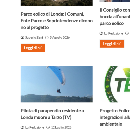
Il Consiglio co
Parco eolico di Londa: i Comuni,
boccia all’unani
Ente Parco e Soprintendenze dicono
parco eolico
no al progetto
La Redazione
Saverio Zeni
5 Agosto 2026
Leggi di più
Leggi di più
Pilota di parapendio residente a
Progetto Eolico
Londa muore a Tarzo (TV)
integrazioni al
ambientale
La Redazione
12 Luglio 2026