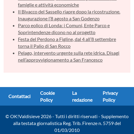
famiglie e attività economiche
Il Bivacco del Sassello riapre dopo la ricostruzione.
Inaugurazione l’8 agosto a San Godenzo
Parco eolico di Londa: i Comuni, Ente Parco e
Soprintendenze dicono no al progetto
Festa del Perdono a Figline, dal 4 all’8 settembre
torna il Palio di San Rocco
Pelago, intervento urgente sulla rete idrica. Disagi
nell’approvvigionamento a San Francesco
Cookie
La
Privacy
Contattaci
Policy
redazione
Policy
© OK!Valdisieve 2026 - Tutti i diritti riservati - Supplemento
alla testata giornalistica Reg. Trib. Firenze n. 5759 del
01/03/2010