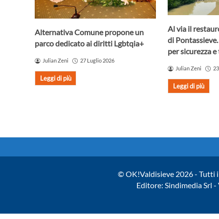
Al via il resta
Alternativa Comune propone un
di Pontassieve.
parco dedicato ai diritti Lgbtqia+
per sicurezza e 
Julian Zeni
27 Luglio 2026
Julian Zeni
23
Leggi di più
Leggi di più
© OK!Valdisieve 2026 - Tutti i 
Editore: Sindimedia Srl 