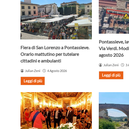
Pontassieve, lav
Fiera di San Lorenzo a Pontassieve.
Via Verdi. Modif
Orario mattutino per tutelare
agosto 2026
cittadini e ambulanti
Julian Zeni
3 
Julian Zeni
4 Agosto 2026
Leggi di più
Leggi di più