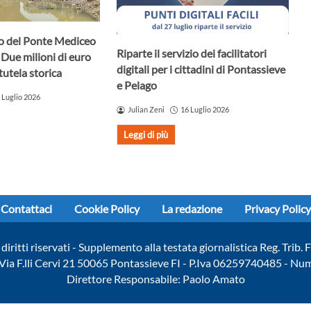
uro del Ponte Mediceo
Riparte il servizio dei facilitatori
 Due milioni di euro
digitali per i cittadini di Pontassieve
tutela storica
e Pelago
 Luglio 2026
Julian Zeni
16 Luglio 2026
Leggi di più
Contattaci
Cookie Policy
La redazione
Privacy Policy
diritti riservati - Supplemento alla testata giornalistica Reg. Trib
- Via F.lli Cervi 21 50065 Pontassieve FI - P.Iva 06259740485 - N
Direttore Responsabile: Paolo Amato