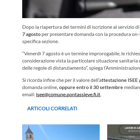
Dopo la riapertura dei termini di iscrizione al servizio 
7 agosto
per presentare domanda con la procedura on-li
specifica sezione.
“Venerdì 7 agosto è un termine improrogabile, le richi
considerazione vista la particolare situazione sanitaria 
delle regole di distanziamento”, spiega l’Amministrazion
Si ricorda infine che per il valore dell’a
ttestazione ISEE
p
domanda online
, oppure entro il 30 settembre
mediant
email:
isee@comune.pontassieve.fi.it
.
ARTICOLI CORRELATI