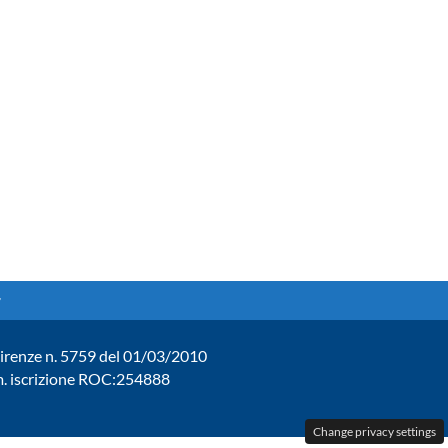
. Firenze n. 5759 del 01/03/2010
um. iscrizione ROC:254888
Change privacy settings