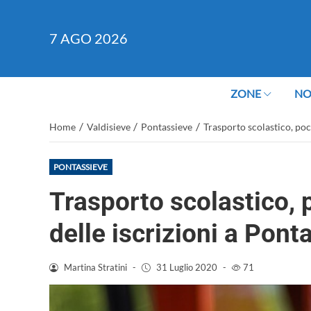
7
AGO 2026
ZONE
NO
/
/
/
Home
Valdisieve
Pontassieve
Trasporto scolastico, poch
PONTASSIEVE
Trasporto scolastico, p
delle iscrizioni a Pont
Martina Stratini
-
31 Luglio 2020
-
71