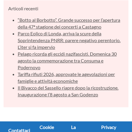
Articoli recenti
“Botto al Borbotto”. Grande successo per l’apertura
della 47ª stagione dei concerti a Castagno
Parco Eolico di Londa, arriva la scure della
Soprintendenza PNRR: parere negativo perentorio.
L’iter si fa impervio
Pelago ricorda gli eccidi nazifascisti. Domenica 30
agosto la commemorazione tra Consuma e
Podernovo
Tariffa rifiuti 2026, approvate le agevolazioni per
famiglie e attività economiche
Il Bivacco del Sassello riapre dopo la ricostruzione.
Inaugurazione l’8 agosto a San Godenzo
Cookie
La
Privacy
Contattaci