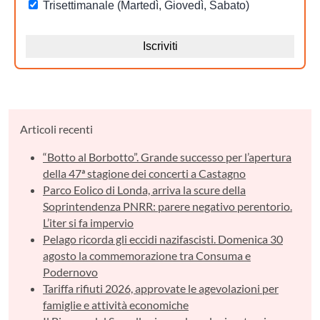
Articoli recenti
“Botto al Borbotto”. Grande successo per l’apertura
della 47ª stagione dei concerti a Castagno
Parco Eolico di Londa, arriva la scure della
Soprintendenza PNRR: parere negativo perentorio.
L’iter si fa impervio
Pelago ricorda gli eccidi nazifascisti. Domenica 30
agosto la commemorazione tra Consuma e
Podernovo
Tariffa rifiuti 2026, approvate le agevolazioni per
famiglie e attività economiche