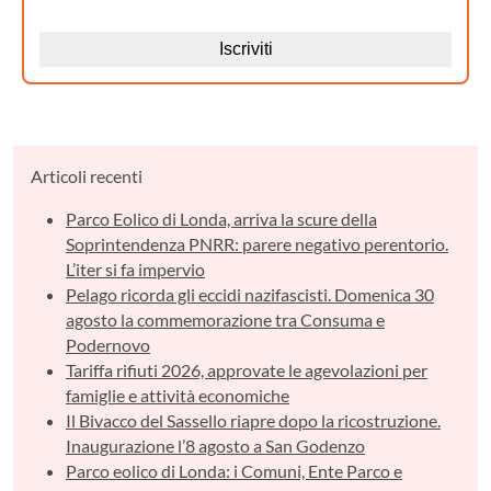
Articoli recenti
Parco Eolico di Londa, arriva la scure della
Soprintendenza PNRR: parere negativo perentorio.
L’iter si fa impervio
Pelago ricorda gli eccidi nazifascisti. Domenica 30
agosto la commemorazione tra Consuma e
Podernovo
Tariffa rifiuti 2026, approvate le agevolazioni per
famiglie e attività economiche
Il Bivacco del Sassello riapre dopo la ricostruzione.
Inaugurazione l’8 agosto a San Godenzo
Parco eolico di Londa: i Comuni, Ente Parco e