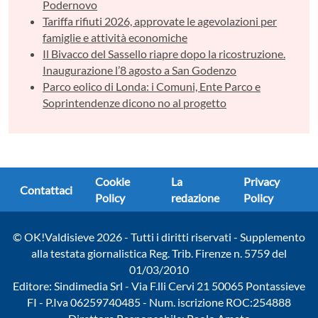
Podernovo
Tariffa rifiuti 2026, approvate le agevolazioni per
famiglie e attività economiche
Il Bivacco del Sassello riapre dopo la ricostruzione.
Inaugurazione l’8 agosto a San Godenzo
Parco eolico di Londa: i Comuni, Ente Parco e
Soprintendenze dicono no al progetto
Cookie
La
Privacy
Contattaci
Policy
redazione
Policy
© OK!Valdisieve 2026 - Tutti i diritti riservati - Supplemento
alla testata giornalistica Reg. Trib. Firenze n. 5759 del
01/03/2010
Editore: Sindimedia Srl - Via F.lli Cervi 21 50065 Pontassieve
FI - P.Iva 06259740485 - Num. iscrizione ROC:254888