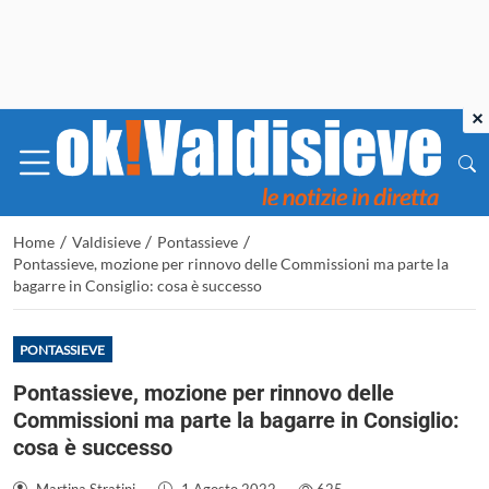
×
/
/
/
Home
Valdisieve
Pontassieve
Pontassieve, mozione per rinnovo delle Commissioni ma parte la
bagarre in Consiglio: cosa è successo
PONTASSIEVE
Pontassieve, mozione per rinnovo delle
Commissioni ma parte la bagarre in Consiglio:
cosa è successo
Martina Stratini
-
1 Agosto 2022
-
625