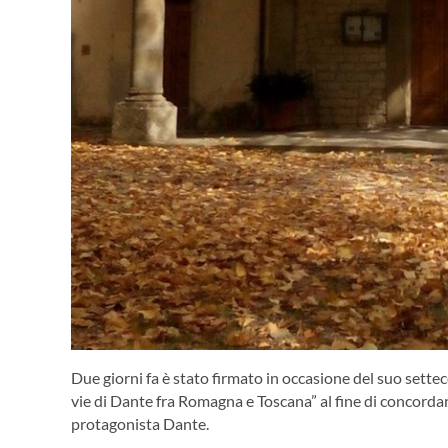
Due giorni fa è stato firmato in occasione del suo settec
vie di Dante fra Romagna e Toscana” al fine di concordar
protagonista Dante.