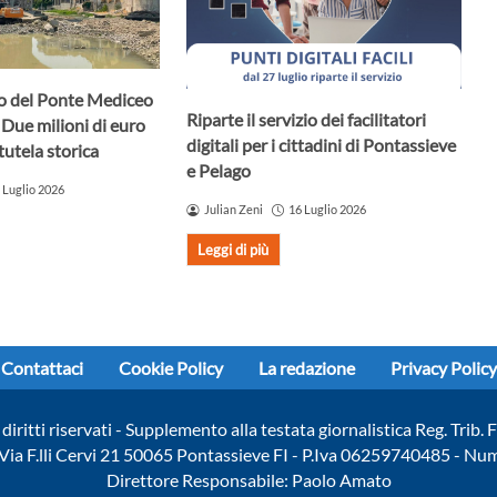
uro del Ponte Mediceo
Riparte il servizio dei facilitatori
 Due milioni di euro
digitali per i cittadini di Pontassieve
tutela storica
e Pelago
 Luglio 2026
Julian Zeni
16 Luglio 2026
Leggi di più
Contattaci
Cookie Policy
La redazione
Privacy Policy
diritti riservati - Supplemento alla testata giornalistica Reg. Trib
- Via F.lli Cervi 21 50065 Pontassieve FI - P.Iva 06259740485 - N
Direttore Responsabile: Paolo Amato