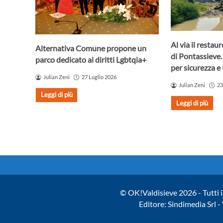
Al via il resta
Alternativa Comune propone un
di Pontassieve.
parco dedicato ai diritti Lgbtqia+
per sicurezza e 
Julian Zeni
27 Luglio 2026
Julian Zeni
23
Leggi di più
Leggi di più
© OK!Valdisieve 2026 - Tutti i 
Editore: Sindimedia Srl 