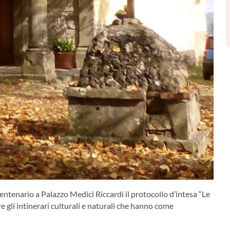
entenario a Palazzo Medici Riccardi il protocollo d’intesa “Le
e gli intinerari culturali e naturali che hanno come