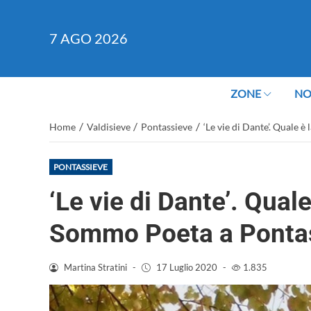
7
AGO 2026
ZONE
NO
/
/
/
Home
Valdisieve
Pontassieve
‘Le vie di Dante’. Quale è
PONTASSIEVE
‘Le vie di Dante’. Quale
Sommo Poeta a Ponta
Martina Stratini
-
17 Luglio 2020
-
1.835