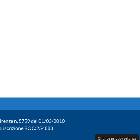
. Firenze n. 5759 del 01/03/2010
um. iscrizione ROC:254888
Change privacy settings