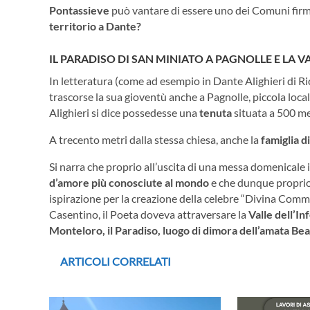
Pontassieve
può vantare di essere uno dei Comuni firm
territorio a Dante?
IL PARADISO DI SAN MINIATO A PAGNOLLE E LA V
In letteratura (come ad esempio in Dante Alighieri di 
trascorse la sua gioventù anche a Pagnolle, piccola local
Alighieri si dice possedesse una
tenuta
situata a 500 me
A trecento metri dalla stessa chiesa, anche la
famiglia d
Si narra che proprio all’uscita di una messa domenicale 
d’amore più conosciute al mondo
e che dunque proprio 
ispirazione per la creazione della celebre “Divina Comme
Casentino, il Poeta doveva attraversare la
Valle dell’In
Monteloro, il Paradiso, luogo di dimora dell’amata Bea
ARTICOLI CORRELATI