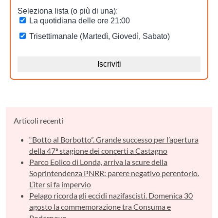
Articoli recenti
“Botto al Borbotto”. Grande successo per l’apertura
della 47ª stagione dei concerti a Castagno
Parco Eolico di Londa, arriva la scure della
Soprintendenza PNRR: parere negativo perentorio.
L’iter si fa impervio
Pelago ricorda gli eccidi nazifascisti. Domenica 30
agosto la commemorazione tra Consuma e
Podernovo