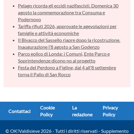
Pelago ricorda gli eccidi nazifascisti. Domenica 30
agosto la commemorazione tra Consuma e
Podernovo
Tariffa rifiuti 2026, approvate le agevolazioni per
famiglie e attività economiche
Il Bivacco del Sassello riapre dopo la ricostruzione.
Inaugurazione l’8 agosto a San Godenzo
Parco eolico di Londa: i Comuni, Ente Parco e
Soprintendenze dicono no al progetto
Festa del Perdono a Figline, dal 4 all’8 settembre
torna il Palio di San Rocco
Cookie
La
Privacy
Contattaci
Policy
redazione
Policy
© OK!Valdisieve 2026 - Tutti i diritti riservati - Supplemento