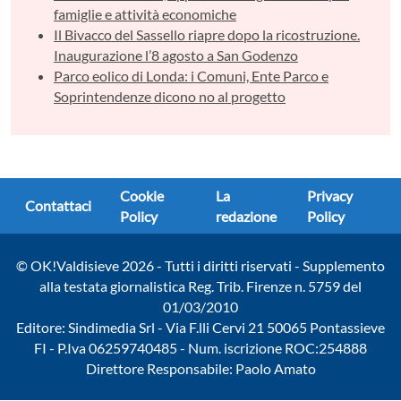
famiglie e attività economiche
Il Bivacco del Sassello riapre dopo la ricostruzione.
Inaugurazione l’8 agosto a San Godenzo
Parco eolico di Londa: i Comuni, Ente Parco e
Soprintendenze dicono no al progetto
Cookie
La
Privacy
Contattaci
Policy
redazione
Policy
© OK!Valdisieve 2026 - Tutti i diritti riservati - Supplemento
alla testata giornalistica Reg. Trib. Firenze n. 5759 del
01/03/2010
Editore: Sindimedia Srl - Via F.lli Cervi 21 50065 Pontassieve
FI - P.Iva 06259740485 - Num. iscrizione ROC:254888
Direttore Responsabile: Paolo Amato