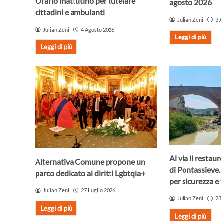
Orario mattutino per tutelare
agosto 2026
cittadini e ambulanti
Julian Zeni
3 
Julian Zeni
4 Agosto 2026
Leggi di più
Leggi di più
Al via il resta
Alternativa Comune propone un
di Pontassieve.
parco dedicato ai diritti Lgbtqia+
per sicurezza e 
Julian Zeni
27 Luglio 2026
Julian Zeni
23
Leggi di più
Leggi di più