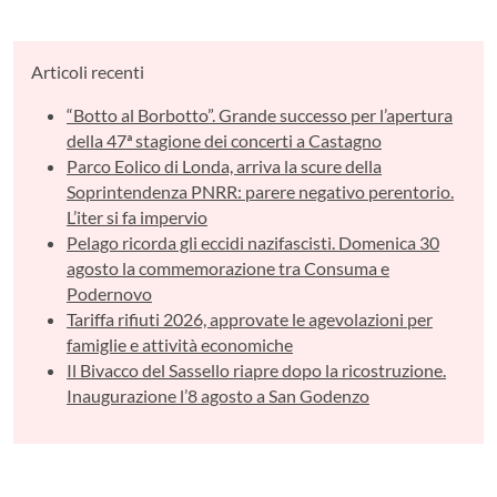
Articoli recenti
“Botto al Borbotto”. Grande successo per l’apertura
della 47ª stagione dei concerti a Castagno
Parco Eolico di Londa, arriva la scure della
Soprintendenza PNRR: parere negativo perentorio.
L’iter si fa impervio
Pelago ricorda gli eccidi nazifascisti. Domenica 30
agosto la commemorazione tra Consuma e
Podernovo
Tariffa rifiuti 2026, approvate le agevolazioni per
famiglie e attività economiche
Il Bivacco del Sassello riapre dopo la ricostruzione.
Inaugurazione l’8 agosto a San Godenzo