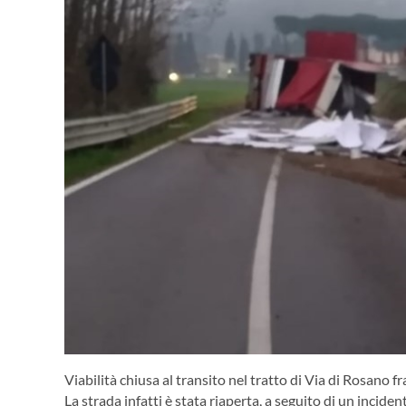
Viabilità chiusa al transito nel tratto di Via di Rosano fr
La strada infatti è stata riaperta, a seguito di un incident