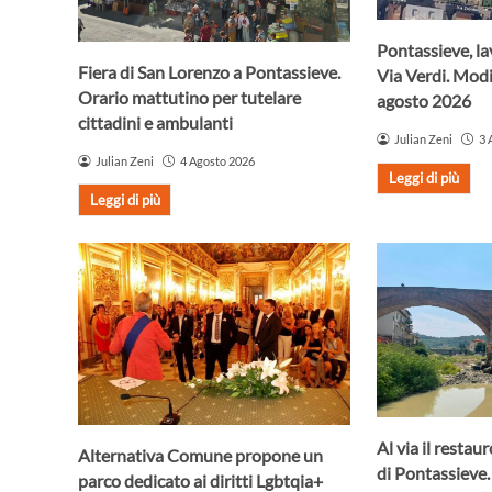
Pontassieve, lav
Fiera di San Lorenzo a Pontassieve.
Via Verdi. Modif
Orario mattutino per tutelare
agosto 2026
cittadini e ambulanti
Julian Zeni
3 
Julian Zeni
4 Agosto 2026
Leggi di più
Leggi di più
Al via il resta
Alternativa Comune propone un
di Pontassieve.
parco dedicato ai diritti Lgbtqia+