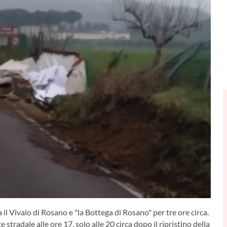
a il Vivaio di Rosano e "la Bottega di Rosano" per tre ore circa.
e stradale alle ore 17, solo alle 20 circa dopo il ripristino della