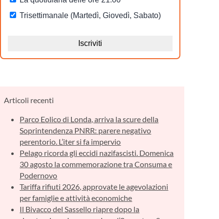
Articoli recenti
Parco Eolico di Londa, arriva la scure della
Soprintendenza PNRR: parere negativo
perentorio. L’iter si fa impervio
Pelago ricorda gli eccidi nazifascisti. Domenica
30 agosto la commemorazione tra Consuma e
Podernovo
Tariffa rifiuti 2026, approvate le agevolazioni
per famiglie e attività economiche
Il Bivacco del Sassello riapre dopo la