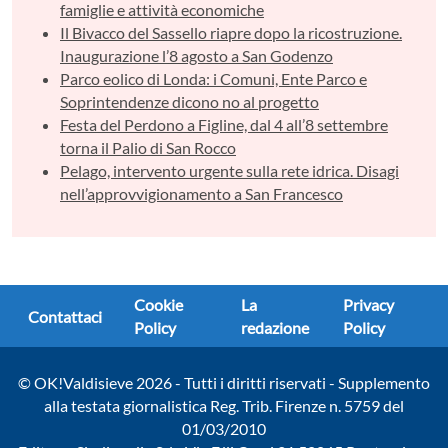
famiglie e attività economiche
Il Bivacco del Sassello riapre dopo la ricostruzione.
Inaugurazione l’8 agosto a San Godenzo
Parco eolico di Londa: i Comuni, Ente Parco e
Soprintendenze dicono no al progetto
Festa del Perdono a Figline, dal 4 all’8 settembre
torna il Palio di San Rocco
Pelago, intervento urgente sulla rete idrica. Disagi
nell’approvvigionamento a San Francesco
Cookie
La
Privacy
Contattaci
Policy
redazione
Policy
© OK!Valdisieve 2026 - Tutti i diritti riservati - Supplemento
alla testata giornalistica Reg. Trib. Firenze n. 5759 del
01/03/2010