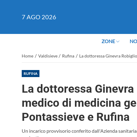
7
AGO 2026
ZONE
NO
/
/
/
Home
Valdisieve
Rufina
La dottoressa Ginevra Robiglio
RUFINA
La dottoressa Ginevra
medico di medicina ge
Pontassieve e Rufina
Un incarico provvisorio conferito dall'Azienda sanitaria.