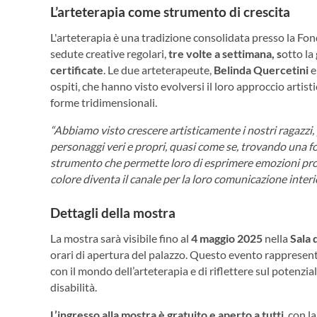
L’arteterapia come strumento di crescita
L'arteterapia è una tradizione consolidata presso la Fo
sedute creative regolari,
tre volte a settimana, s
otto la
certificate
. Le due arteterapeute,
Belinda Quercetini
ospiti, che hanno visto evolversi il loro approccio artis
forme tridimensionali.
“Abbiamo visto crescere artisticamente i nostri ragazzi,
personaggi veri e propri, quasi come se, trovando una fo
strumento che permette loro di esprimere emozioni profon
colore diventa il canale per la loro comunicazione interio
Dettagli della mostra
La mostra sarà visibile fino al
4 maggio 2025
nella
Sala 
orari di apertura del palazzo. Questo evento rappresent
con il mondo dell’arteterapia e di riflettere sul potenzia
disabilità.
L’ingresso alla mostra è gratuito e aperto a tutti
, con l