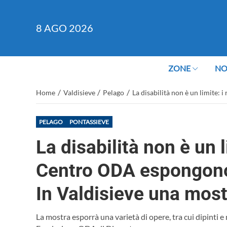
8
AGO 2026
ZONE
NO
/
/
/
Home
Valdisieve
Pelago
La disabilità non è un limite:
PELAGO
PONTASSIEVE
La disabilità non è un l
Centro ODA espongono 
In Valdisieve una most
La mostra esporrà una varietà di opere, tra cui dipinti e 