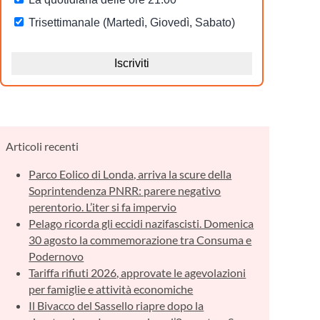
Articoli recenti
Parco Eolico di Londa, arriva la scure della
Soprintendenza PNRR: parere negativo
perentorio. L’iter si fa impervio
Pelago ricorda gli eccidi nazifascisti. Domenica
30 agosto la commemorazione tra Consuma e
Podernovo
Tariffa rifiuti 2026, approvate le agevolazioni
per famiglie e attività economiche
Il Bivacco del Sassello riapre dopo la