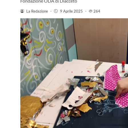
Fondazione ODA di Diacceto
La Redazione
-
9 Aprile 2025
-
264