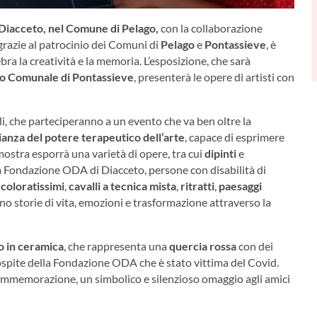
Diacceto, nel Comune di Pelago,
con la collaborazione
grazie al patrocinio dei Comuni di
Pelago
e
Pontassieve
, è
bra la creatività e la memoria. L’esposizione, che sarà
o Comunale di Pontassieve
, presenterà le opere di artisti con
ali, che parteciperanno a un evento che va ben oltre la
anza del potere terapeutico dell’arte
, capace di esprimere
mostra esporrà una varietà di opere, tra cui
dipinti
e
ella Fondazione ODA di Diacceto, persone con disabilità di
 coloratissimi
,
cavalli a tecnica mista
,
ritratti
,
paesaggi
no storie di vita, emozioni e trasformazione attraverso la
o in ceramica
, che rappresenta una
quercia rossa
con dei
ospite della Fondazione ODA che è stato vittima del Covid.
ommemorazione, un simbolico e silenzioso omaggio agli amici