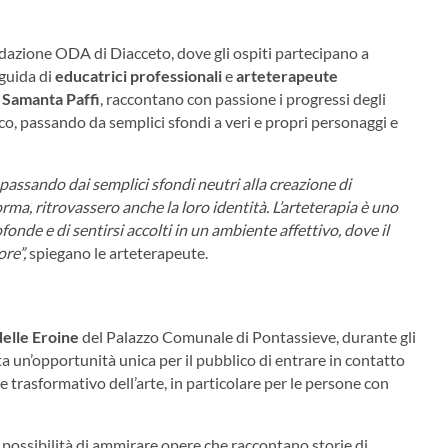
ndazione ODA di Diacceto, dove gli ospiti partecipano a
 guida di
educatrici professionali
e
arteterapeute
e
Samanta Paffi
, raccontano con passione i progressi degli
tico, passando da semplici sfondi a veri e propri personaggi e
 passando dai semplici sfondi neutri alla creazione di
rma, ritrovassero anche la loro identità. L’arteterapia è uno
de e di sentirsi accolti in un ambiente affettivo, dove il
re”,
spiegano le arteterapeute.
delle Eroine
del Palazzo Comunale di Pontassieve, durante gli
a un’opportunità unica per il pubblico di entrare in contatto
le trasformativo dell’arte, in particolare per le persone con
a possibilità di ammirare opere che raccontano storie di