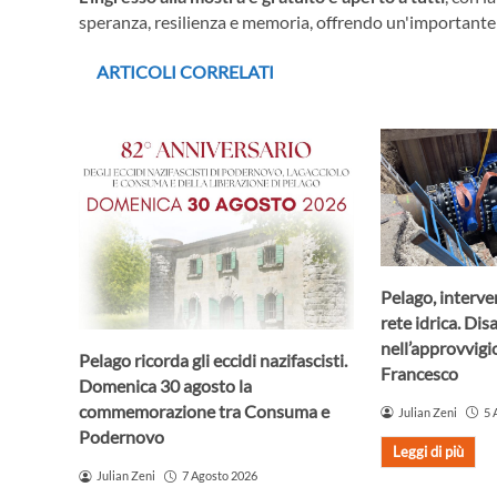
speranza, resilienza e memoria, offrendo un'importante ri
ARTICOLI CORRELATI
Pelago, interve
rete idrica. Dis
nell’approvvig
Pelago ricorda gli eccidi nazifascisti.
Francesco
Domenica 30 agosto la
commemorazione tra Consuma e
Julian Zeni
5 
Podernovo
Leggi di più
Julian Zeni
7 Agosto 2026