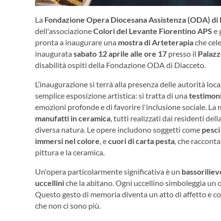
La
Fondazione Opera Diocesana Assistenza (ODA) di 
dell'associazione
Colori del Levante Fiorentino APS
e 
pronta a inaugurare una
mostra di Arteterapia
che cele
inaugurata
sabato 12 aprile alle ore 17
presso il
Palazz
disabilità ospiti della Fondazione ODA di Diacceto.
L’inaugurazione si terrà alla presenza delle autorità loc
semplice esposizione artistica: si tratta di una
testimoni
emozioni profonde e di favorire l'inclusione sociale. La 
manufatti in ceramica
, tutti realizzati dai residenti d
diversa natura. Le opere includono soggetti come
pesci
immersi nel colore
, e
cuori di carta pesta
, che racconta
pittura e la ceramica.
Un'opera particolarmente significativa è un
bassoriliev
uccellini
che la abitano. Ogni uccellino simboleggia un 
Questo gesto di memoria diventa un atto di affetto e c
che non ci sono più.