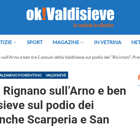
TIZIE
SPORT
MAGAZINE
IN VETRINA
NE
 sull’Arno e ben tre Comuni della Valdisieve sul podio dei “Ricicloni”. Pr
ALDARNO FIORENTINO
VALDISIEVE
, Rignano sull’Arno e ben
sieve sul podio dei
anche Scarperia e San