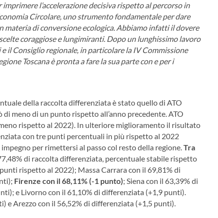
 imprimere l’accelerazione decisiva rispetto al percorso in
’Economia Circolare, uno strumento fondamentale per dare
in materia di conversione ecologica. Abbiamo infatti il dovere
 scelte coraggiose e lungimiranti. Dopo un lunghissimo lavoro
ali e il Consiglio regionale, in particolare la IV Commissione
gione Toscana è pronta a fare la sua parte con e per i
entuale della raccolta differenziata è stato quello di ATO
di meno di un punto rispetto all’anno precedente. ATO
eno rispetto al 2022). In ulteriore miglioramento il risultato
nziata con tre punti percentuali in più rispetto al 2022
impegno per rimettersi al passo col resto della regione.
Tra
77,48% di raccolta differenziata, percentuale stabile rispetto
 punti rispetto al 2022); Massa Carrara con il 69,81% di
nti);
Firenze con il 68,11% (-1 punto)
; Siena con il 63,39% di
nti); e Livorno con il 61,10% di differenziata (+1,9 punti).
i) e Arezzo con il 56,52% di differenziata (+1,5 punti).