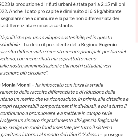
023 la produzione di rifiuti urbani è stata pari a 2,15 milioni
022. Anche il dato pro capite è diminuito di 6,6 kg/abitante
segnalare che a diminuire è la parte non differenziata dei
lta differenziata è rimasta costante.
à politiche per uno sviluppo sostenibile, ed in questo
escindibile
– ha detto il presidente della Regione
Eugenio
accolta differenziata come strumento principale per fare del
si vedono, con meno rifiuti ma soprattutto meno
alle nostre amministrazioni e dai nostri cittadini, veri
a sempre più circolare”.
e
Monia Monni
–
ha imboccato con forza la strada
oramento delle raccolte differenziate e di riduzione della
ntano un merito che va riconosciuto, in primis, alle cittadine e
 propri responsabili comportamenti individuali, e poi a tutto il
che continuano a promuovere e a mettere in campo serie
 rivolgere un sincero ringraziamento all’Agenzia Regionale
no, svolge un ruolo fondamentale per tutto il sistema
gravitano intorno al mondo dei rifiuti”. “Adesso
– prosegue