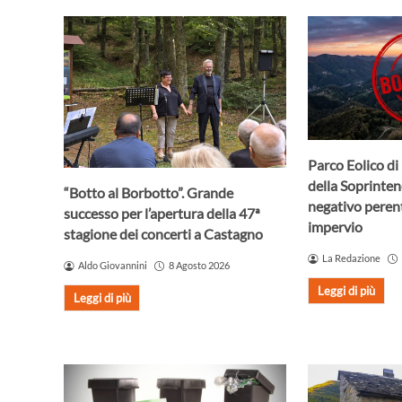
Parco Eolico di 
della Soprinte
“Botto al Borbotto”. Grande
negativo perento
successo per l’apertura della 47ª
impervio
stagione dei concerti a Castagno
La Redazione
Aldo Giovannini
8 Agosto 2026
Leggi di più
Leggi di più