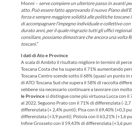
Monni –
serve compiere un ulteriore passo in avanti per
atto. Può essere fatto approvando il nuovo Piano dell
forza e sempre maggiore solidità alle politiche toscane 
di accompagnare l’impegno individuale e collettivo con
durato anni, per il quale ringrazio tutti gli uffici region
consiliare, possiamo dimostrare che ancora una volta Re
toscani.”
I dati di Ato e Province
A scala di Ambito il risultato migliore in termini di perc
Toscana Costa che ha superato il 71% aumentando però 
Toscana Centro scende sotto il 68% (quasi un punto in m
di ATO Toscana Sud che supera il 58% di raccolta differe
sebbene sia necessario continuare a lavorare con molto 
le Province
si distingue come più virtuosa Lucca con il 
al 2022. Seguono Prato con il 71% di differenziata (-2,7
differenziata (+ 2,4% punti); Pisa con il 69,40% (+0,3 pu
differenziata (+3,9 punti); Pistoia con il 63,21% (+1,6 pu
Infine Grosseto con il 59,43% di differenziata (+3,6 punt