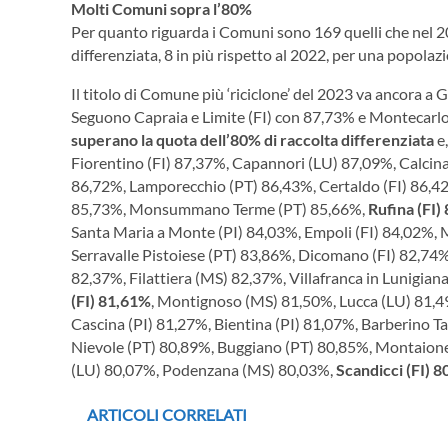
Molti Comuni sopra l’80%
Per quanto riguarda i Comuni sono 169 quelli che nel 2
differenziata, 8 in più rispetto al 2022, per una popolazi
Il titolo di Comune più ‘riciclone’ del 2023 va ancora a 
Seguono Capraia e Limite (FI) con 87,73% e Montecarl
superano la quota dell’80% di raccolta differenziata
e,
Fiorentino (FI) 87,37%, Capannori (LU) 87,09%, Calcinai
86,72%, Lamporecchio (PT) 86,43%, Certaldo (FI) 86,42
85,73%, Monsummano Terme (PT) 85,66%,
Rufina (FI)
Santa Maria a Monte (PI) 84,03%, Empoli (FI) 84,02%, 
Serravalle Pistoiese (PT) 83,86%, Dicomano (FI) 82,74%,
82,37%, Filattiera (MS) 82,37%, Villafranca in Lunigi
(FI) 81,61%
, Montignoso (MS) 81,50%, Lucca (LU) 81,
Cascina (PI) 81,27%, Bientina (PI) 81,07%, Barberino T
Nievole (PT) 80,89%, Buggiano (PT) 80,85%, Montaione
(LU) 80,07%, Podenzana (MS) 80,03%,
Scandicci (FI) 
ARTICOLI CORRELATI