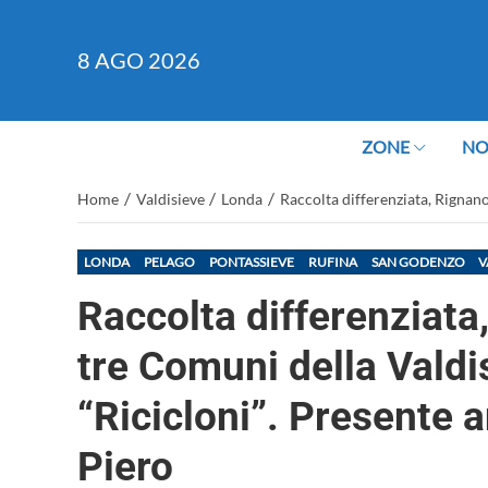
8
AGO 2026
ZONE
NO
/
/
/
Home
Valdisieve
Londa
Raccolta differenziata, Rignano
LONDA
PELAGO
PONTASSIEVE
RUFINA
SAN GODENZO
V
Raccolta differenziata
tre Comuni della Valdi
“Ricicloni”. Presente 
Piero