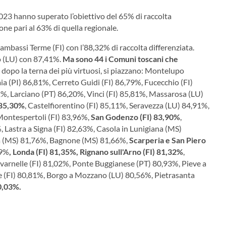
023 hanno superato l’obiettivo del 65% di raccolta
one pari al 63% di quella regionale.
Gambassi Terme (FI) con l’88,32% di raccolta differenziata.
o (LU) con 87,41%.
Ma sono 44 i Comuni toscani che
 dopo la terna dei più virtuosi, si piazzano: Montelupo
a (PI) 86,81%, Cerreto Guidi (FI) 86,79%, Fucecchio (FI)
%, Larciano (PT) 86,20%, Vinci (FI) 85,81%, Massarosa (LU)
 85,30%
, Castelfiorentino (FI) 85,11%, Seravezza (LU) 84,91%,
Montespertoli (FI) 83,96%,
San Godenzo (FI) 83,90%
,
 Lastra a Signa (FI) 82,63%, Casola in Lunigiana (MS)
ana (MS) 81,76%, Bagnone (MS) 81,66%,
Scarperia e San Piero
49%
, Londa (FI) 81,35%, Rignano sull'Arno (FI) 81,32%
,
avarnelle (FI) 81,02%, Ponte Buggianese (PT) 80,93%, Pieve a
 (FI) 80,81%, Borgo a Mozzano (LU) 80,56%, Pietrasanta
80,03%.