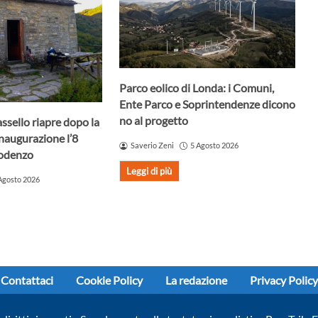
Parco eolico di Londa: i Comuni,
Ente Parco e Soprintendenze dicono
no al progetto
assello riapre dopo la
Inaugurazione l’8
Saverio Zeni
5 Agosto 2026
Godenzo
Leggi di più
Agosto 2026
Contattaci
Cookie Policy
La redazione
Privacy Policy