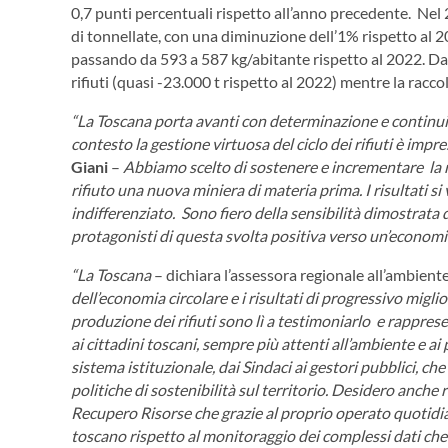
0,7 punti percentuali rispetto all’anno precedente. Nel 2
di tonnellate, con una diminuzione dell’1% rispetto al 2
passando da 593 a 587 kg/abitante rispetto al 2022. Da 
rifiuti (quasi -23.000 t rispetto al 2022) mentre la racco
“La Toscana porta avanti con determinazione e continuit
contesto la gestione virtuosa del ciclo dei rifiuti è impr
Giani
–
Abbiamo scelto di sostenere e incrementare la r
rifiuto una nuova miniera di materia prima. I risultati 
indifferenziato. Sono fiero della sensibilità dimostrata d
protagonisti di questa svolta positiva verso un’economi
“La Toscana
– dichiara l’assessora regionale all’ambient
dell’economia circolare e i risultati di progressivo migli
produzione dei rifiuti sono lì a testimoniarlo e rapprese
ai cittadini toscani, sempre più attenti all’ambiente e ai
sistema istituzionale, dai Sindaci ai gestori pubblici, 
politiche di sostenibilità sul territorio. Desidero anche
Recupero Risorse che grazie al proprio operato quotidia
toscano rispetto al monitoraggio dei complessi dati che 