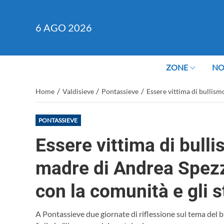
6
AGO 2026
ZONE
NO
/
/
/
Home
Valdisieve
Pontassieve
Essere vittima di bullism
PONTASSIEVE
Essere vittima di bull
madre di Andrea Spezz
con la comunità e gli 
A Pontassieve due giornate di riflessione sul tema del b