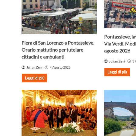
Pontassieve, lav
Fiera di San Lorenzo a Pontassieve.
Via Verdi. Modif
Orario mattutino per tutelare
agosto 2026
cittadini e ambulanti
Julian Zeni
3 
Julian Zeni
4 Agosto 2026
Leggi di più
Leggi di più