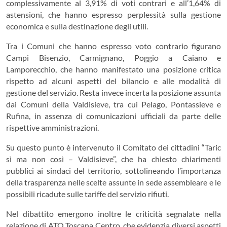
complessivamente al 3,91% di voti contrari e all’1,64% di
astensioni, che hanno espresso perplessità sulla gestione
economica e sulla destinazione degli utili.
Tra i Comuni che hanno espresso voto contrario figurano
Campi Bisenzio, Carmignano, Poggio a Caiano e
Lamporecchio, che hanno manifestato una posizione critica
rispetto ad alcuni aspetti del bilancio e alle modalità di
gestione del servizio. Resta invece incerta la posizione assunta
dai Comuni della Valdisieve, tra cui Pelago, Pontassieve e
Rufina, in assenza di comunicazioni ufficiali da parte delle
rispettive amministrazioni.
Su questo punto è intervenuto il Comitato dei cittadini “Taric
sì ma non così – Valdisieve”, che ha chiesto chiarimenti
pubblici ai sindaci del territorio, sottolineando l’importanza
della trasparenza nelle scelte assunte in sede assembleare e le
possibili ricadute sulle tariffe del servizio rifiuti.
Nel dibattito emergono inoltre le criticità segnalate nella
relazione di ATO Toscana Centro, che evidenzia diversi aspetti