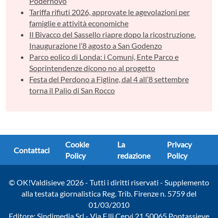
Podernovo
Tariffa rifiuti 2026, approvate le agevolazioni per
famiglie e attività economiche
Il Bivacco del Sassello riapre dopo la ricostruzione.
Inaugurazione l’8 agosto a San Godenzo
Parco eolico di Londa: i Comuni, Ente Parco e
Soprintendenze dicono no al progetto
Festa del Perdono a Figline, dal 4 all’8 settembre
torna il Palio di San Rocco
Cookie
La
Privacy
Contattaci
Policy
redazione
Policy
© OK!Valdisieve 2026 - Tutti i diritti riservati - Supplemento
alla testata giornalistica Reg. Trib. Firenze n. 5759 del
01/03/2010
Editore: Sindimedia Srl - Via F.lli Cervi 21 50065 Pontassieve