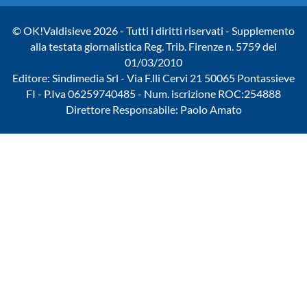
© OK!Valdisieve 2026 - Tutti i diritti riservati - Supplemento
alla testata giornalistica Reg. Trib. Firenze n. 5759 del
01/03/2010
Editore: Sindimedia Srl - Via F.lli Cervi 21 50065 Pontassieve
FI - P.Iva 06259740485 - Num. iscrizione ROC:254888
Direttore Responsabile: Paolo Amato