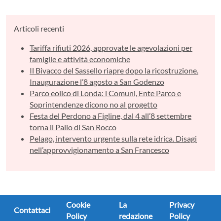
Articoli recenti
Tariffa rifiuti 2026, approvate le agevolazioni per
famiglie e attività economiche
Il Bivacco del Sassello riapre dopo la ricostruzione.
Inaugurazione l’8 agosto a San Godenzo
Parco eolico di Londa: i Comuni, Ente Parco e
Soprintendenze dicono no al progetto
Festa del Perdono a Figline, dal 4 all’8 settembre
torna il Palio di San Rocco
Pelago, intervento urgente sulla rete idrica. Disagi
nell’approvvigionamento a San Francesco
Cookie
La
Privacy
Contattaci
Policy
redazione
Policy