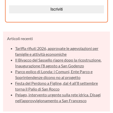
Articoli recenti
Tariffa rifiuti 2026, approvate le agevolazioni per
famiglie e attività economiche
Il Bivacco del Sassello riapre dopo la ricostruzione.
Inaugurazione l’8 agosto a San Godenzo
Parco eolico di Londa: i Comuni, Ente Parco e
Soprintendenze dicono no al progetto
Festa del Perdono a Figline, dal 4 all’8 settembre
torna il Palio di San Rocco
Pelago, intervento urgente sulla rete idrica. Disagi
nell’approvvigionamento a San Francesco