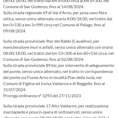
08:00/18:00, nel tratto dal km 6+000 circa al km 6+300, nel
Comune di San Godenzo, fino al 14/08/2024.
Sulla strada regionale 69 di Val d'Arno, per posa cavo fibra
ottica, senso unico alternato orario 8:00/18:00, nel tratto dal
km 0+530 a km 3+990 circa nel Comune di Pelago, fino al
09/08/2024.
Sulla strada provinciale 9ter del Rabbi (Cavallino), per
manutenzione muri e asfalti, senso unico alternato con orario
08:00/18:00, nel tratto dal km 53+200 al km 60+536 circa, nel
Comune di San Godenzo, fino al 02/08/2024.
Sulla strada provinciale 89 bis, per intervento di adeguamento
del ponte, senso unico alternato, nel tratto in corrispondenza
del ponte sul Fiume Arno in località Pian della Isola, nei
Comuni di Figline ed Incisa Valdarno e di Reggello, fino al
31/07/2024.
Proroga ordinanza n° 3293 del 27/11/2023
Sulla strada provinciale 17 Alto Valdarno, per realizzazione
marciapiede e posa in opera di sottoservizi, senso unico
alternato con orario 08:00/18:00, nel tratto al km. 0+727 al