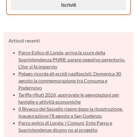
Articoli recenti
Parco Eolico di Londa, arriva la scure della
Soprintendenza PNRR: parere negativo perentorio.
L’iter si fa impervio
Pelago ricorda gli eccidi nazifascisti. Domenica 30
agosto la commemorazione tra Consuma e
Podernovo
Tariffa rifiuti 2026, approvate le agevolazioni per
famiglie e attività economiche
Il Bivacco del Sassello riapre dopo la ricostruzione.
Inaugurazione l’8 agosto a San Godenzo
Parco eolico di Londa: i Comuni, Ente Parco e
Soprintendenze dicono no al progetto