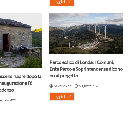
Leggi di più
Parco eolico di Londa: i Comuni,
Ente Parco e Soprintendenze dicono
no al progetto
assello riapre dopo la
Inaugurazione l’8
Saverio Zeni
5 Agosto 2026
Godenzo
Leggi di più
Agosto 2026