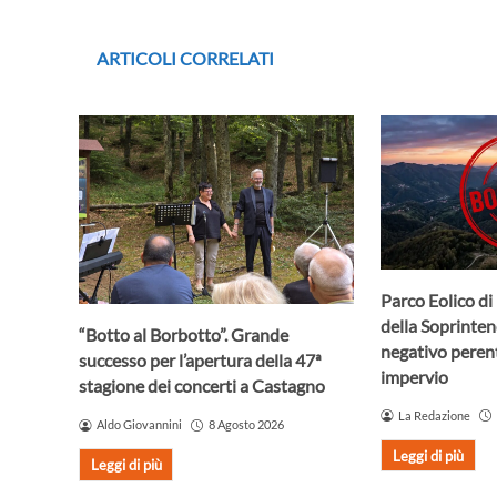
ARTICOLI CORRELATI
Parco Eolico di 
della Soprinte
“Botto al Borbotto”. Grande
negativo perento
successo per l’apertura della 47ª
impervio
stagione dei concerti a Castagno
La Redazione
Aldo Giovannini
8 Agosto 2026
Leggi di più
Leggi di più