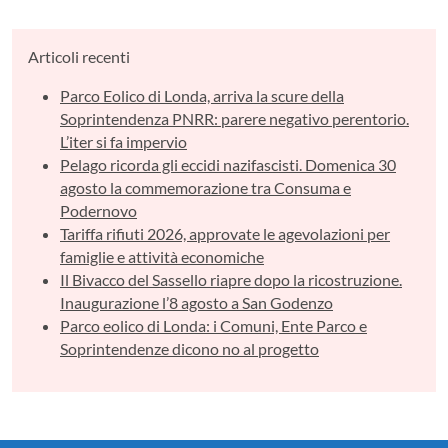
Articoli recenti
Parco Eolico di Londa, arriva la scure della
Soprintendenza PNRR: parere negativo perentorio.
L’iter si fa impervio
Pelago ricorda gli eccidi nazifascisti. Domenica 30
agosto la commemorazione tra Consuma e
Podernovo
Tariffa rifiuti 2026, approvate le agevolazioni per
famiglie e attività economiche
Il Bivacco del Sassello riapre dopo la ricostruzione.
Inaugurazione l’8 agosto a San Godenzo
Parco eolico di Londa: i Comuni, Ente Parco e
Soprintendenze dicono no al progetto