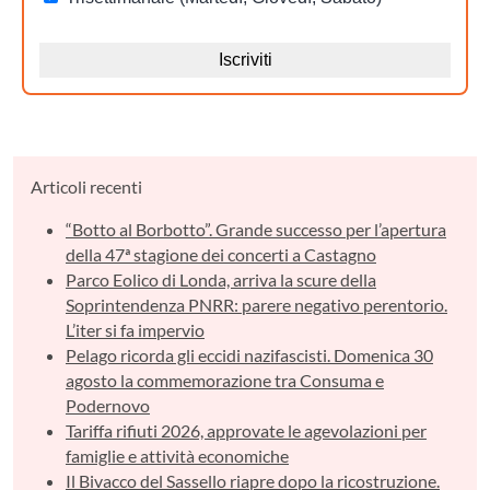
Articoli recenti
“Botto al Borbotto”. Grande successo per l’apertura
della 47ª stagione dei concerti a Castagno
Parco Eolico di Londa, arriva la scure della
Soprintendenza PNRR: parere negativo perentorio.
L’iter si fa impervio
Pelago ricorda gli eccidi nazifascisti. Domenica 30
agosto la commemorazione tra Consuma e
Podernovo
Tariffa rifiuti 2026, approvate le agevolazioni per
famiglie e attività economiche
Il Bivacco del Sassello riapre dopo la ricostruzione.