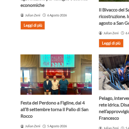
economiche
Il Bivacco del S
Julian Zeni
6 Agosto 2026
ricostruzione. 
agosto a San 
Leggi di più
Julian Zeni
6 
Leggi di più
Pelago, interve
Festa del Perdono a Figline, dal 4
rete idrica. Dis
all’8 settembre torna il Palio di San
nell’approvvig
Rocco
Francesco
Julian Zeni
5 Agosto 2026
Julian Zeni
5 