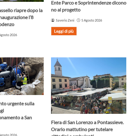
Ente Parco e Soprintendenze dicono
no al progetto
assello riapre dopo la
Inaugurazione l’8
Saverio Zeni
5 Agosto 2026
Godenzo
Leggi di più
Agosto 2026
nto urgente sulla
agi
ionamento a San
Fiera di San Lorenzo a Pontassieve.
Orario mattutino per tutelare
Agosto 2026