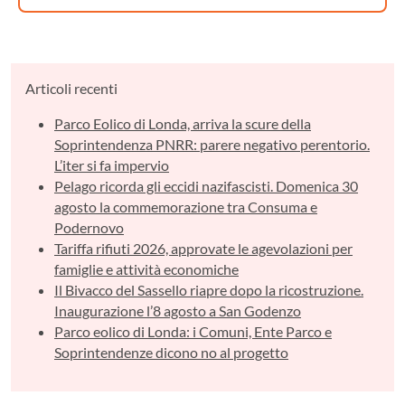
Articoli recenti
Parco Eolico di Londa, arriva la scure della
Soprintendenza PNRR: parere negativo perentorio.
L’iter si fa impervio
Pelago ricorda gli eccidi nazifascisti. Domenica 30
agosto la commemorazione tra Consuma e
Podernovo
Tariffa rifiuti 2026, approvate le agevolazioni per
famiglie e attività economiche
Il Bivacco del Sassello riapre dopo la ricostruzione.
Inaugurazione l’8 agosto a San Godenzo
Parco eolico di Londa: i Comuni, Ente Parco e
Soprintendenze dicono no al progetto